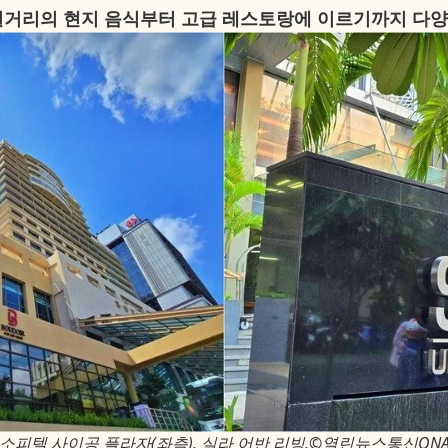
길거리의 현지 음식부터 고급 레스토랑에 이르기까지 다양한
소피텔 사이공 플라자(좌측), 실라 어반 리빙.©열린뉴스통신ON