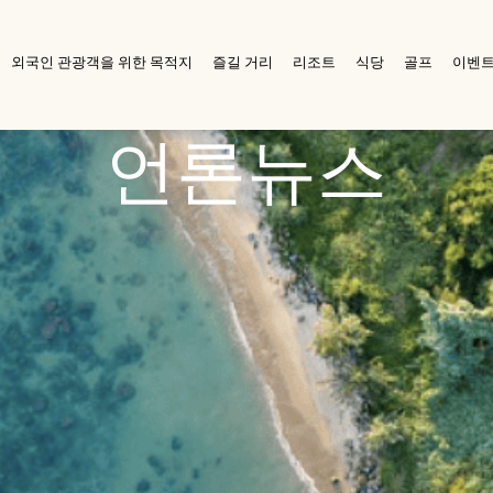
외국인 관광객을 위한 목적지
즐길 거리
리조트
식당
골프
이벤트
언론뉴스