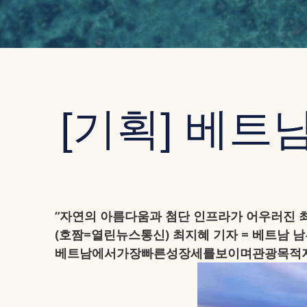
[기획] 베트
“자연의 아름다움과 첨단 인프라가 어우러진 
(호짬=열린뉴스통신) 최지혜 기자 = 베트남 남부의
베트남에서가장빠른성장세를보이며관광목적지