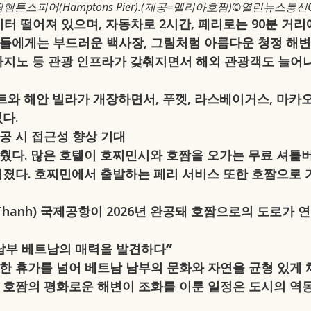
햄튼스피어(Hamptons Pier).(제공=멜리아호짬)©열린뉴스통신
 떨어져 있으며, 자동차로 2시간, 페리로는 90분 거리
들에게는 부드러운 백사장, 그림처럼 아름다운 청정 해변
 카지노 등 관광 인프라가 갖춰지면서 해외 관광객도 늘어
조트와 해안 빌라가 개장하면서, 푸껫, 라스베이거스, 마
다.
완공 시 접근성 향상 기대
췄다. 많은 호텔이 호찌민시와 호짬을 오가는 무료 셔틀
졌다. 호찌민에서 출발하는 페리 서비스 또한 호짬으로 가
 Thanh) 국제공항이 2026년 완공돼 호짬으로의 도로가
남부 베트남의 매력을 발견하다”
 휴가를 넘어 베트남 남부의 문화와 자연을 균형 있게 체
 호짬의 평화로운 해변이 조화를 이룬 일정은 도시의 역