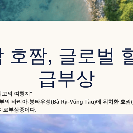
남 호짬, 글로벌
급부상
최고의 여행지”
 바리아-붕타우성(Bà Rịa-Vũng Tàu)에 위치한 호짬(H
로부상중이다.