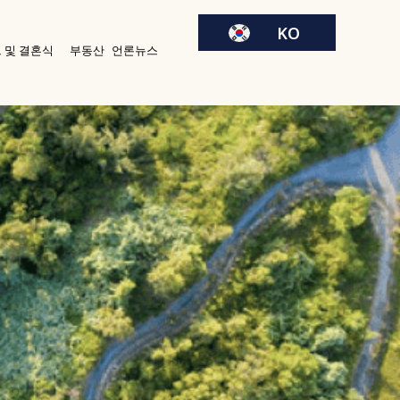
VI
KO
 및 결혼식
부동산
언론뉴스